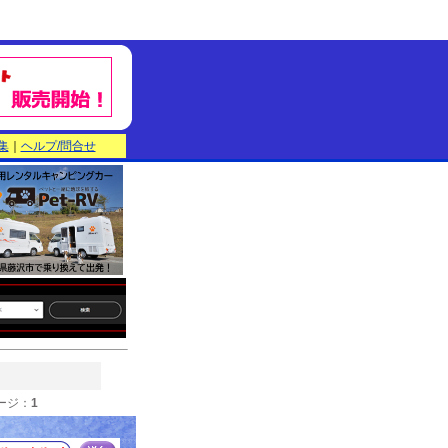
集
｜
ヘルプ/問合せ
ージ：
1