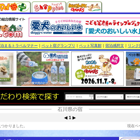
と泊まるトラベルマナー
｜
ペット宿グランプリ
｜
ペット写真館
｜
宿泊感想文
｜
リンク
石川県の宿
◀
1
▶
見つかりました。
現在ペ