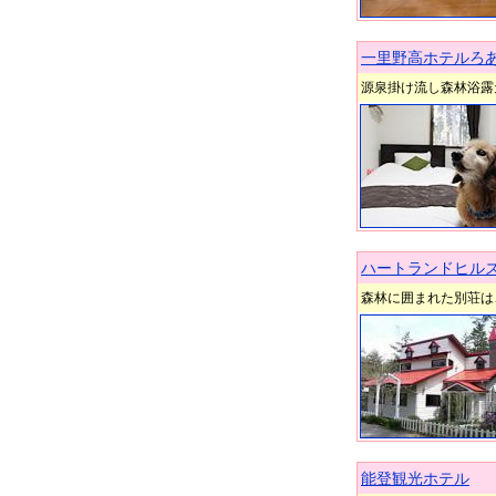
一里野高ホテルろ
源泉掛け流し森林浴露
ハートランドヒルズ
森林に囲まれた別荘は
能登観光ホテル