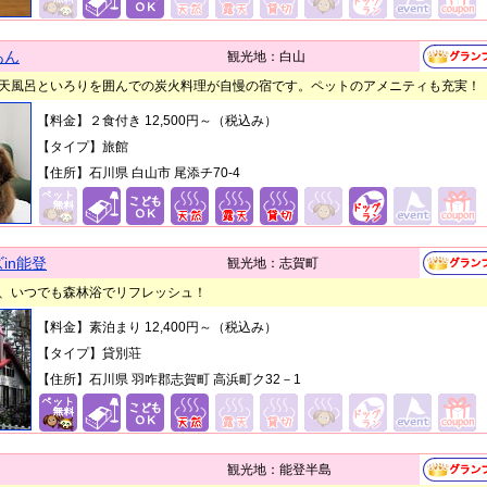
あん
観光地：白山
天風呂といろりを囲んでの炭火料理が自慢の宿です。ペットのアメニティも充実！
【料金】２食付き 12,500円～（税込み）
【タイプ】旅館
【住所】石川県 白山市 尾添チ70-4
in能登
観光地：志賀町
、いつでも森林浴でリフレッシュ！
【料金】素泊まり 12,400円～（税込み）
【タイプ】貸別荘
【住所】石川県 羽咋郡志賀町 高浜町ク32－1
観光地：能登半島