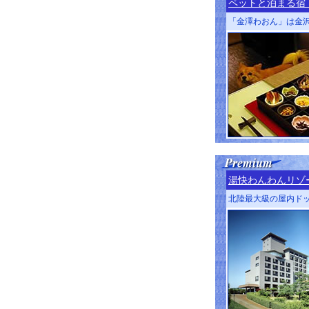
ペットと泊まる宿
「金澤わおん」は金
湯快わんわんリゾ
北陸最大級の屋内ド