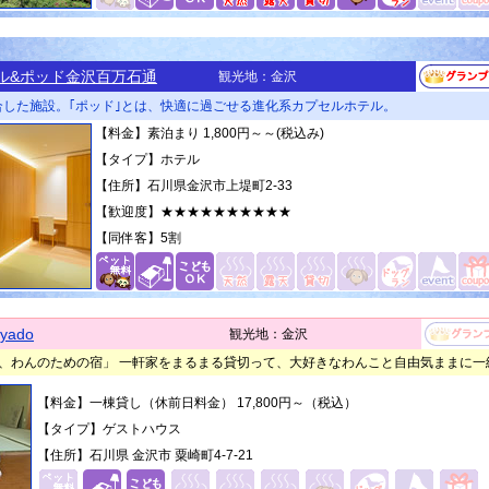
ル&ポッド金沢百万石通
観光地：金沢
合した施設。｢ポッド｣とは、快適に過ごせる進化系カプセルホテル。
【料金】素泊まり 1,800円～～(税込み)
【タイプ】ホテル
【住所】石川県金沢市上堤町2-33
【歓迎度】
★★★★★★★★★★
【同伴客】
5割
yado
観光地：金沢
、わんのための宿」 一軒家をまるまる貸切って、大好きなわんこと自由気ままに一
【料金】
一棟貸し（休前日料金） 17,800円～（税込）
【タイプ】ゲストハウス
【住所】石川県 金沢市 粟崎町4-7-21