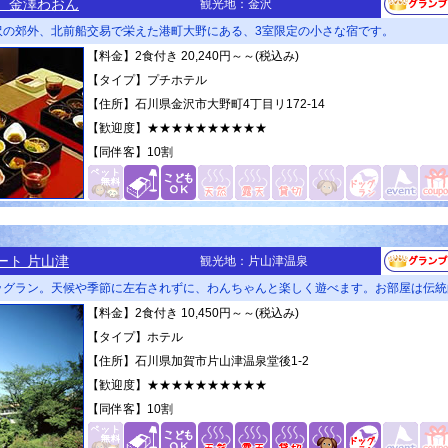
 金澤わおん
観光地：金沢
沢の郊外、北前船交易で栄えた港町大野にある、3室限定の小さな宿です。
【料金】2食付き 20,240円～～(税込み)
【タイプ】プチホテル
【住所】石川県金沢市大野町4丁目リ172-14
【歓迎度】
★★★★★★★★★★
【同伴客】
10割
ート 片山津
観光地：片山津温泉
ッグラン。天候や季節に左右されずに、わんちゃんと楽しく遊べます。お部屋は伝統
【料金】2食付き 10,450円～～(税込み)
【タイプ】ホテル
【住所】石川県加賀市片山津温泉堂後1-2
【歓迎度】
★★★★★★★★★★
【同伴客】
10割