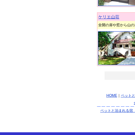
ケリエ山荘
全開の扉や窓から山の
HOME
｜
ペット
ペットと泊まれる宿 p