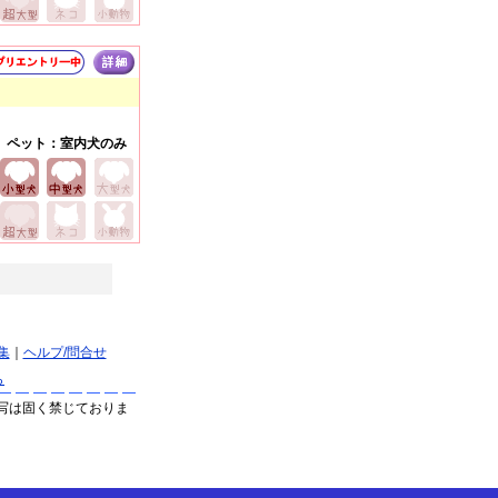
ペット：室内犬のみ
集
｜
ヘルプ/問合せ
ら
写は固く禁じておりま