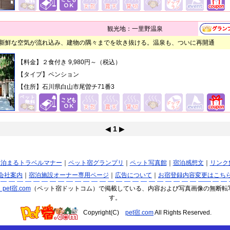
観光地：一里野温泉
新鮮な空気が流れ込み、建物の隅々までを吹き抜ける。温泉も、ついに再開通
【料金】２食付き 9,980円～（税込）
【タイプ】ペンション
【住所】石川県白山市尾曽チ71番3
◀
1
▶
と泊まるトラベルマナー
｜
ペット宿グランプリ
｜
ペット写真館
｜
宿泊感想文
｜
リンク
会社案内
｜
宿泊施設オーナー専用ページ
｜
広告について
｜
お宿登録内容変更はこち
et宿.com
（ペット宿ドットコム）で掲載している、内容および写真画像の無断転
す。
Copyright(C)
pet宿.com
All Rights Reserved.