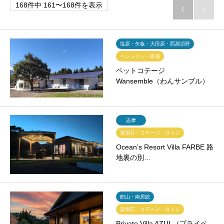
168件中 161〜168件を表示


塩原・矢板・大田原・西那須野
ペンション・民宿
ペットコテージ
Wansemble（わんサンブル）
志摩
貸別荘・コテージ・ロッジ
Ocean’s Resort Villa FARBE 路
地裏の別…
館山・南房総
貸別荘・コテージ・ロッジ
Private Villa AZUL（プライベ