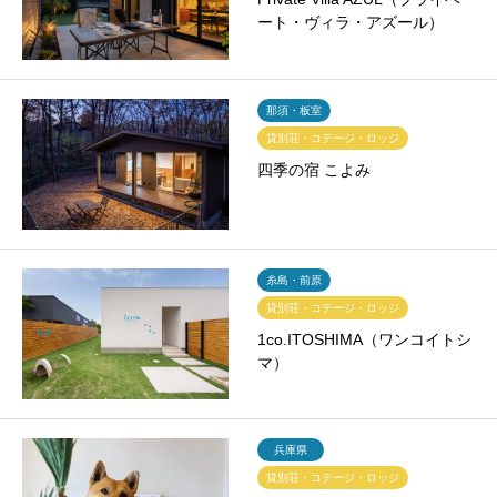
ート・ヴィラ・アズール）
那須・板室
貸別荘・コテージ・ロッジ
四季の宿 こよみ
糸島・前原
貸別荘・コテージ・ロッジ
1co.ITOSHIMA（ワンコイトシ
マ）
兵庫県
貸別荘・コテージ・ロッジ