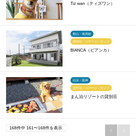
Tiz wan（ティズワン）
館山・南房総
貸別荘・コテージ・ロッジ
BIANCA（ビアンカ）
白浜・龍神
貸別荘・コテージ・ロッジ
まん泊リゾートの貸別荘
168件中 161〜168件を表示

