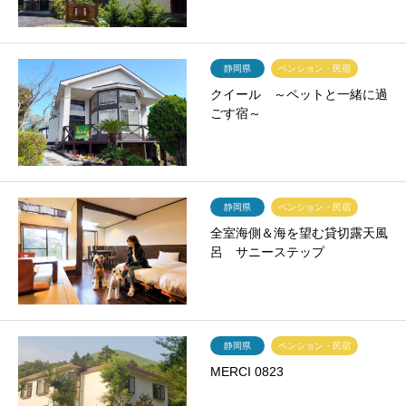
静岡県
ペンション・民宿
クイール ～ペットと一緒に過
ごす宿～
静岡県
ペンション・民宿
全室海側＆海を望む貸切露天風
呂 サニーステップ
静岡県
ペンション・民宿
MERCI 0823