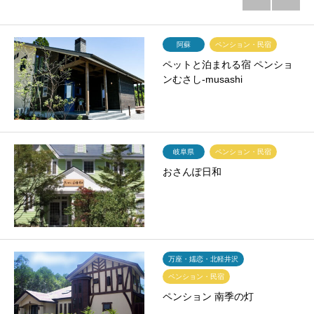
阿蘇
ペンション・民宿
ペットと泊まれる宿 ペンショ
ンむさし-musashi
岐阜県
ペンション・民宿
おさんぽ日和
万座・嬬恋・北軽井沢
ペンション・民宿
ペンション 南季の灯