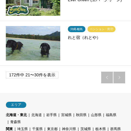
沖縄-離島
ペンション・民宿
れと宿（れとや）
172件中 21〜30件を表示


エリア
北海道・東北
北海道
岩手県
宮城県
秋田県
山形県
福島県
青森県
関東
埼玉県
千葉県
東京都
神奈川県
茨城県
栃木県
群馬県