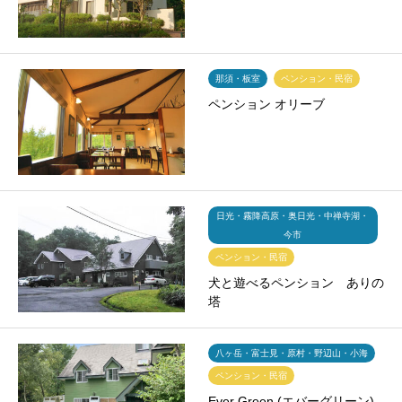
那須・板室
ペンション・民宿
ペンション オリーブ
日光・霧降高原・奥日光・中禅寺湖・
今市
ペンション・民宿
犬と遊べるペンション ありの
塔
八ヶ岳・富士見・原村・野辺山・小海
ペンション・民宿
Ever Green (エバーグリーン)