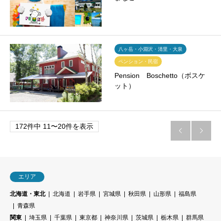
八ヶ岳・小淵沢・清里・大泉
ペンション・民宿
Pension Boschetto（ボスケ
ット）
172件中 11〜20件を表示


エリア
北海道・東北
北海道
岩手県
宮城県
秋田県
山形県
福島県
青森県
関東
埼玉県
千葉県
東京都
神奈川県
茨城県
栃木県
群馬県