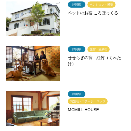
静岡県
ペンション・民宿
ペットのお宿 ころぽっくる
静岡県
旅館・温泉宿
せせらぎの宿 紅竹（くれた
け）
静岡県
貸別荘・コテージ・ロッジ
MCMILL HOUSE