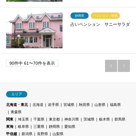
静岡県
ペンション・民宿
占いペンション サニーサラダ
90件中 61〜70件を表示


エリア
北海道・東北
北海道
岩手県
宮城県
秋田県
山形県
福島県
青森県
関東
埼玉県
千葉県
東京都
神奈川県
茨城県
栃木県
群馬県
東海
岐阜県
三重県
静岡県
愛知県
甲信越
新潟県
長野県
山梨県