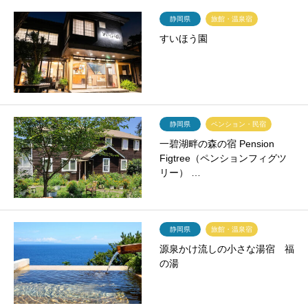
静岡県
旅館・温泉宿
すいほう園
静岡県
ペンション・民宿
一碧湖畔の森の宿 Pension
Figtree（ペンションフィグツ
リー） …
静岡県
旅館・温泉宿
源泉かけ流しの小さな湯宿 福
の湯