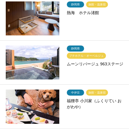
静岡県
旅館・温泉宿
熱海 ホテル渚館
静岡県
プチホテル・オーベルジュ
ムーンリバージュ 963ステージ
中伊豆
旅館・温泉宿
福狸亭 小川家（ふくりてい お
がわや）