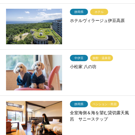
静岡県
ホテル
ホテルヴィラージュ伊豆高原
中伊豆
旅館・温泉宿
小松家 八の坊
静岡県
ペンション・民宿
全室海側＆海を望む貸切露天風
呂 サニーステップ