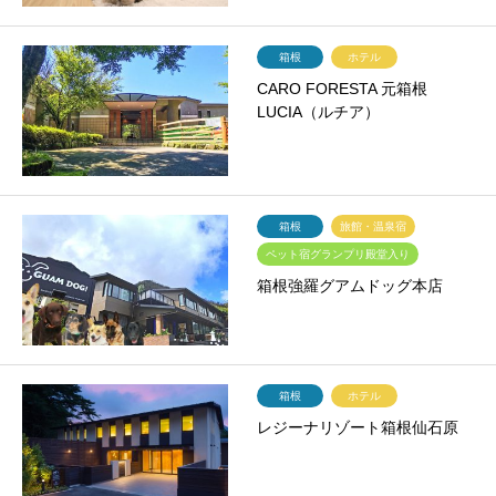
箱根
ホテル
CARO FORESTA 元箱根
LUCIA（ルチア）
箱根
旅館・温泉宿
ペット宿グランプリ殿堂入り
箱根強羅グアムドッグ本店
箱根
ホテル
レジーナリゾート箱根仙石原