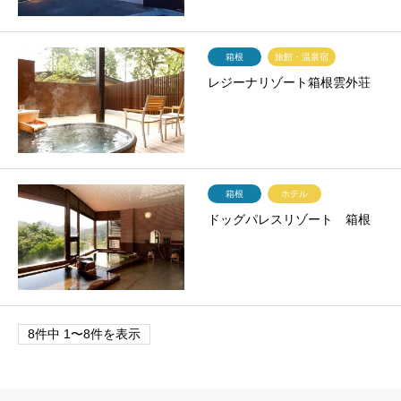
箱根
旅館・温泉宿
レジーナリゾート箱根雲外荘
箱根
ホテル
ドッグパレスリゾート 箱根
8件中 1〜8件を表示