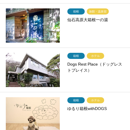
箱根
旅館・温泉宿
仙石高原大箱根一の湯
箱根
ホテル
Dogs Rest Place（ドッグレス
トプレイス）
箱根
ホテル
ゆるり箱根withDOGS