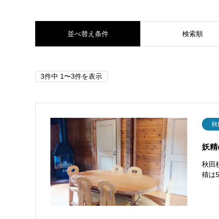
並べ替え条件
検索順
3件中 1〜3件を表示
秋
妖精
秋田
積は