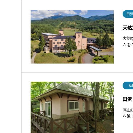
田
天然
大切
ムを
秋
田沢
高山
を通